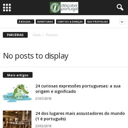
À BOLEIA...
AVENTURAS
CANTOS & DANÇAS
GASTROFOLIAS
PARCERIAS
Home
Parcerias
No posts to display
Mais artigos
24 curiosas expressões portuguesas: a sua
origem e significado
21/01/2018
24 dos lugares mais assustadores do mundo
(1 é português)
23/02/2018