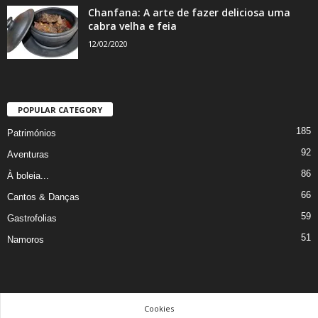
Chanfana: A arte de fazer deliciosa uma
cabra velha e feia
12/02/2020
POPULAR CATEGORY
185
Patrimónios
92
Aventuras
86
À boleia...
66
Cantos & Danças
59
Gastrofolias
51
Namoros
Cookies