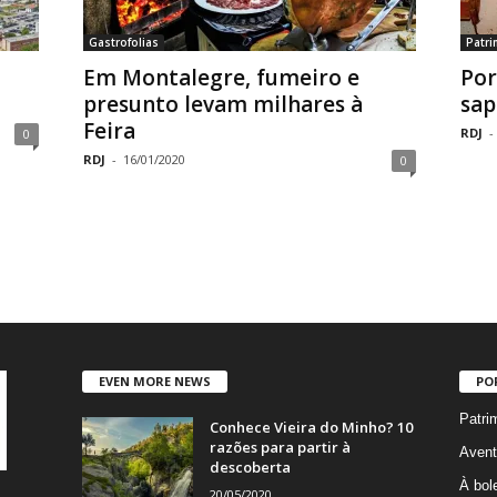
Gastrofolias
Patr
Em Montalegre, fumeiro e
Por
presunto levam milhares à
sap
Feira
RDJ
-
0
RDJ
-
16/01/2020
0
EVEN MORE NEWS
PO
Patri
Conhece Vieira do Minho? 10
razões para partir à
Avent
descoberta
À bole
20/05/2020