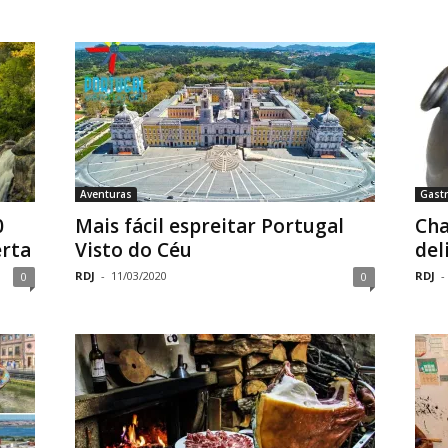
Aventuras
Gastr
0
Mais fácil espreitar Portugal
Cha
erta
Visto do Céu
del
RDJ
-
11/03/2020
RDJ
-
0
0