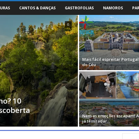
URAS
CANTOS & DANÇAS
GASTROFOLIAS
NAMOROS
PA
0
Mais fácil espreitar Portugal
do Céu
ho? 10
escoberta
Nem as emoções escapam! 
já têm radar…