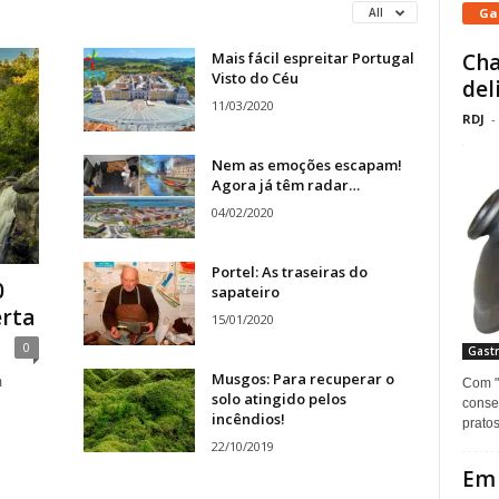
Gas
All
Mais fácil espreitar Portugal
Cha
Visto do Céu
del
11/03/2020
RDJ
-
Nem as emoções escapam!
Agora já têm radar…
04/02/2020
Portel: As traseiras do
0
sapateiro
erta
15/01/2020
0
Gastr
Musgos: Para recuperar o
m
Com "c
solo atingido pelos
conse
incêndios!
pratos
22/10/2019
Em 