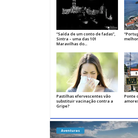
“Saída de um conto de fadas”,
“Portug
Sintra – uma das 101
melhor
Maravilhas do...
Pastilhas efervescentes vão
Ponte 
substituir vacinação contra a
amores
Gripe?
Aventuras