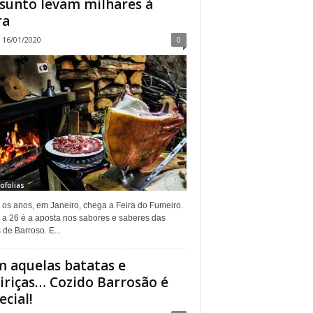
sunto levam milhares à
ra
16/01/2020
0
ofolias
 os anos, em Janeiro, chega a Feira do Fumeiro.
 a 26 é a aposta nos sabores e saberes das
 de Barroso. E...
 aquelas batatas e
iriças… Cozido Barrosão é
ecial!