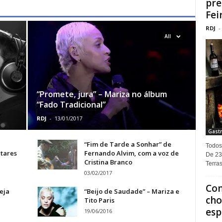
pre
Fei
RDJ
-
All
“Promete, jura” – Mariza no álbum
“Fado Tradicional”
RDJ
-
13/01/2017
Gastr
“Fim de Tarde a Sonhar” de
Todos
ntares
Fernando Alvim, com a voz de
De 23
Cristina Branco
Terras
03/02/2017
Com
eja
“Beijo de Saudade” – Mariza e
cho
Tito Paris
esp
19/06/2016