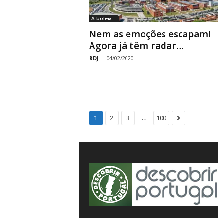
À boleia...
Nem as emoções escapam!
Agora já têm radar…
RDJ
-
04/02/2020
...
1
2
3
100