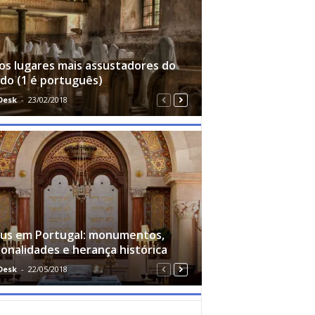
os lugares mais assustadores do
o (1 é português)
Desk
-
23/02/2018
eus em Portugal: monumentos,
onalidades e herança histórica
Desk
-
22/05/2018