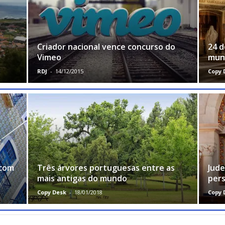
Criador nacional vence concurso do
24 d
Vimeo
mund
RDJ
-
14/12/2015
Copy 
 com
Três árvores portuguesas entre as
Jud
mais antigas do mundo
pers
Copy Desk
-
18/01/2018
Copy 