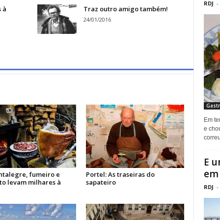
RDJ
-
 à
Traz outro amigo também!
24/01/2016
Gastr
Em ter
e chou
correu
E u
em 
talegre, fumeiro e
Portel: As traseiras do
to levam milhares à
sapateiro
RDJ
-