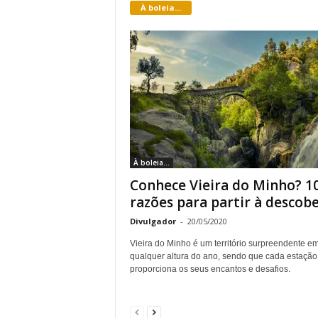
À boleia...
o
r
t
u
g
À boleia...
a
Conhece Vieira do Minho? 1
razões para partir à descob
l
Divulgador
-
20/05/2020
Vieira do Minho é um território surpreendente e
qualquer altura do ano, sendo que cada estação
proporciona os seus encantos e desafios.