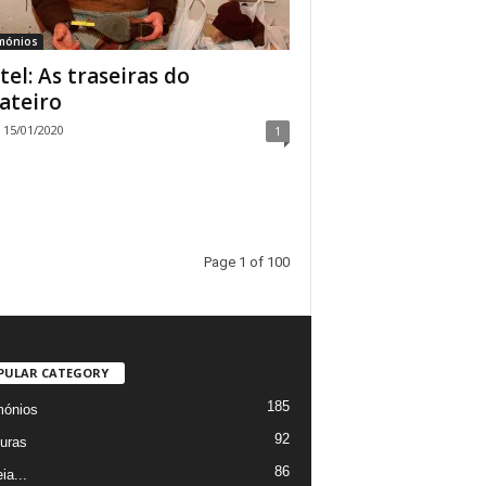
imónios
tel: As traseiras do
ateiro
15/01/2020
1
Page 1 of 100
PULAR CATEGORY
185
mónios
92
uras
86
ia...