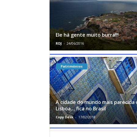
Ele há gente muito burra!!!
RDJ
-
24/06/2016
Patrimónios
A cidade do mundo mais parecida
Lisboa… fica no Brasil
Copy Desk
-
17/02/2018