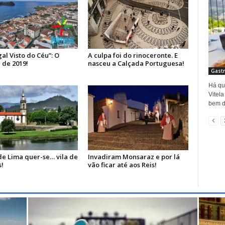
al Visto do Céu”: O
A culpa foi do rinoceronte. E
 de 2019!
nasceu a Calçada Portuguesa!
Gastr
Há qu
Vitel
bem de
de Lima quer-se… vila de
Invadiram Monsaraz e por lá
!
vão ficar até aos Reis!