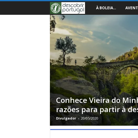
D
À BOLEIA…
AVENT
e
s
c
o
b
r
Conhece Vieira do Min
i
razões para partir à d
r
Divulgador
-
20/05/2020
P