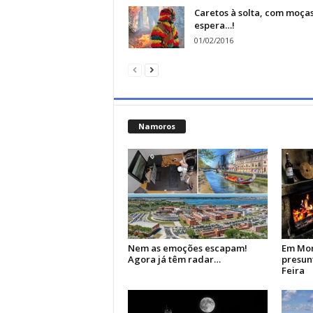
Caretos à solta, com moças
espera…!
01/02/2016
Namoros
Nem as emoções escapam!
Em Mon
Agora já têm radar…
presun
Feira