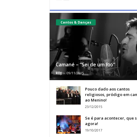
Cantos & Danças
Camané – “Sei de um Rio”
RDJ
-
09/11/2015
Pouco dado aos cantos
religiosos, pródigo em ca
ao Menino!
23/12/2015
Se é para acontecer, que s
agora!
19/10/2017