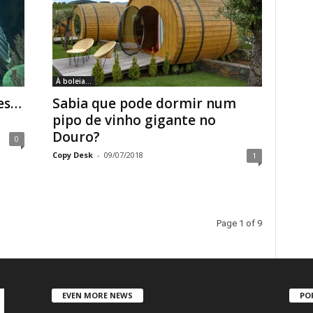
À boleia...
es…
Sabia que pode dormir num
pipo de vinho gigante no
Douro?
0
Copy Desk
-
09/07/2018
1
Page 1 of 9
EVEN MORE NEWS
PO