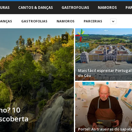
URAS
CANTOS & DANÇAS
GASTROFOLIAS
NAMOROS
PA
DANÇAS
GASTROFOLIAS
NAMOROS
PARCERIAS
0
Mais fácil espreitar Portugal
do Céu
ho? 10
escoberta
Portel: As traseiras do sapat