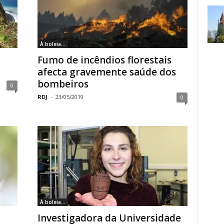
À boleia...
Fumo de incêndios florestais
afecta gravemente saúde dos
bombeiros
0
RDJ
-
23/05/2019
0
À boleia...
Investigadora da Universidade