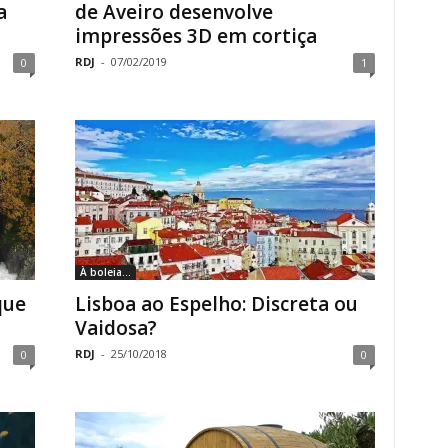
a
de Aveiro desenvolve
impressões 3D em cortiça
RDJ
-
07/02/2019
0
1
À boleia...
que
Lisboa ao Espelho: Discreta ou
Vaidosa?
RDJ
-
25/10/2018
0
0