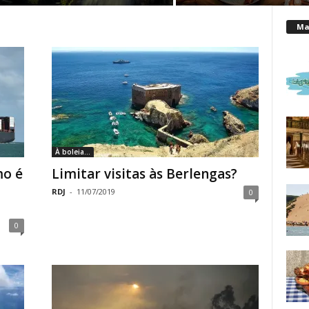
Mai
À boleia...
mo é
Limitar visitas às Berlengas?
RDJ
-
11/07/2019
0
0