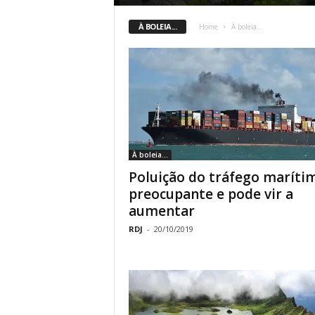
o
À BOLEIA...
Home
À boleia...
r
t
u
g
À boleia...
a
Poluição do tráfego maríti
preocupante e pode vir a
l
aumentar
RDJ
-
20/10/2019