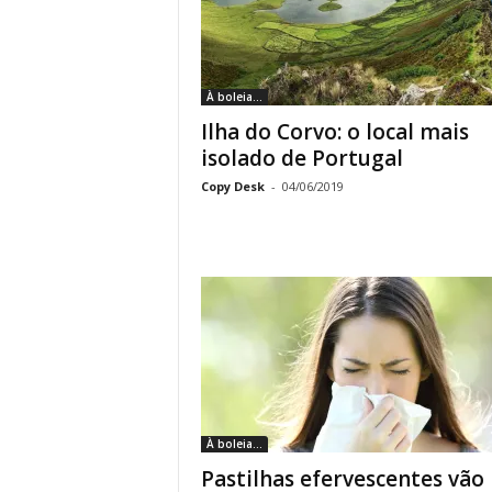
À boleia...
Ilha do Corvo: o local mais
isolado de Portugal
Copy Desk
-
04/06/2019
À boleia...
Pastilhas efervescentes vão