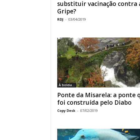
substituir vacinação contra 
Gripe?
RDJ
-
03/04/2019
À boleia...
Ponte da Misarela: a ponte 
foi construída pelo Diabo
Copy Desk
-
07/02/2019