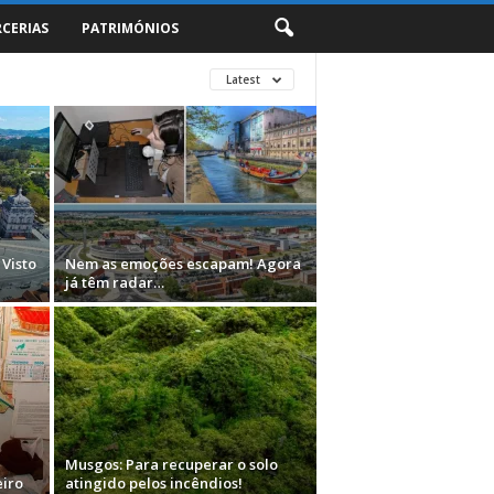
RCERIAS
PATRIMÓNIOS
Latest
 Visto
Nem as emoções escapam! Agora
já têm radar…
Musgos: Para recuperar o solo
eiro
atingido pelos incêndios!