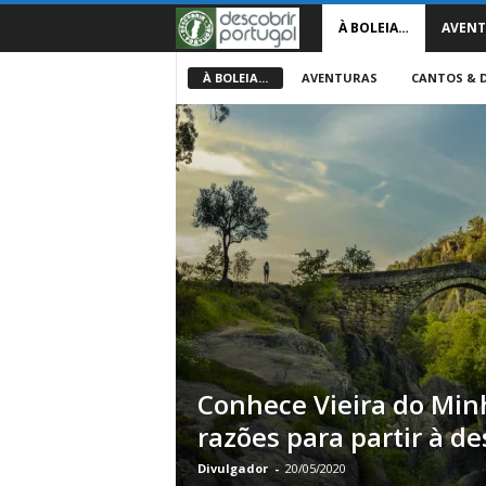
D
À BOLEIA…
AVENT
e
À BOLEIA...
AVENTURAS
CANTOS & 
s
c
o
b
r
i
Conhece Vieira do Min
r
razões para partir à d
P
Divulgador
-
20/05/2020