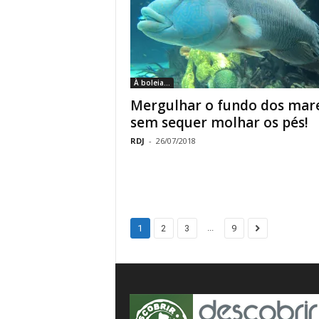
À boleia...
Mergulhar o fundo dos mar
sem sequer molhar os pés!
RDJ
-
26/07/2018
...
1
2
3
9