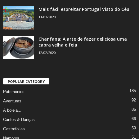
Mais fácil espreitar Portugal Visto do Céu
11/03/2020
Chanfana: A arte de fazer deliciosa uma
cabra velha e feia
12/02/2020
POPULAR CATEGORY
185
Patrimónios
92
Aventuras
86
À boleia...
66
Cantos & Danças
59
Gastrofolias
51
Namoros