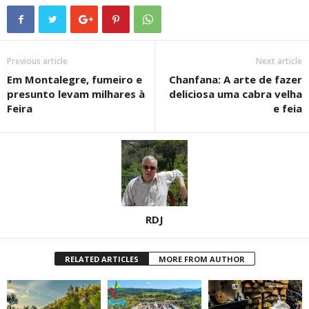
Previous article
Next article
Em Montalegre, fumeiro e
Chanfana: A arte de fazer
presunto levam milhares à
deliciosa uma cabra velha
Feira
e feia
RDJ
RELATED ARTICLES
MORE FROM AUTHOR