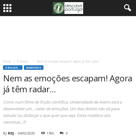
Home
À boleia...
Nem as emoções escapam! Agora já têm radar…
À BOLEIA...
NAMOROS
Nem as emoções escapam! Agora
já têm radar…
Como num filme de ficção científica, Universidade de Aveiro está a
desenvolver um... radar de emoções. Um dias destes não dá para
simular ou disfarçar o que quer que seja. Estes malditos dos
cientistas...!!!
By
RDJ
-
04/02/2020
1786
0