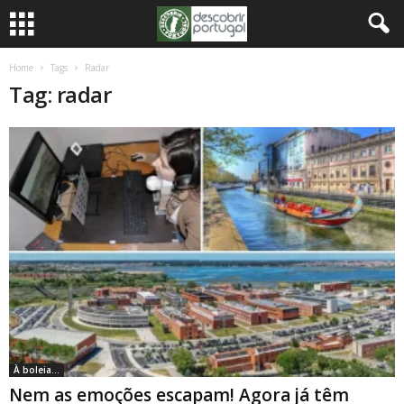
Home
Tags
Radar
Tag: radar
À boleia...
Nem as emoções escapam! Agora já têm