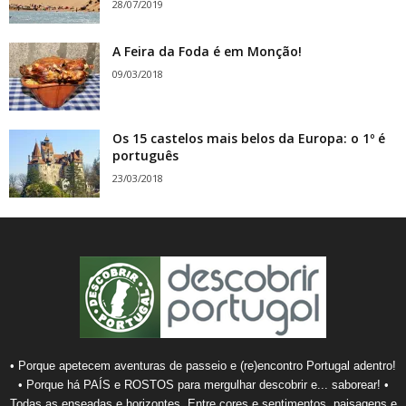
28/07/2019
A Feira da Foda é em Monção!
09/03/2018
Os 15 castelos mais belos da Europa: o 1º é
português
23/03/2018
• Porque apetecem aventuras de passeio e (re)encontro Portugal adentro!
• Porque há PAÍS e ROSTOS para mergulhar descobrir e... saborear! •
Todas as enseadas e horizontes. Entre cores e sentimentos, paisagens e