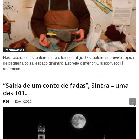
Patrimónios
Nas traseiras do sapateiro mora o tempo antigo. O sapateiro sobrevive: lojeca
de pequena coisa, espaço diminuto. Espreito o interior. O lusco-fusco já
adormece...
“Saída de um conto de fadas”, Sintra – uma
das 101...
RDJ
-
12/01/2020
0