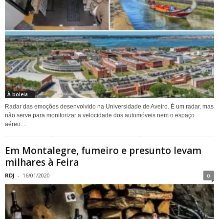
À boleia...
Radar das emoções desenvolvido na Universidade de Aveiro. É um radar, mas
não serve para monitorizar a velocidade dos automóveis nem o espaço
aéreo....
Em Montalegre, fumeiro e presunto levam
milhares à Feira
RDJ
-
16/01/2020
0