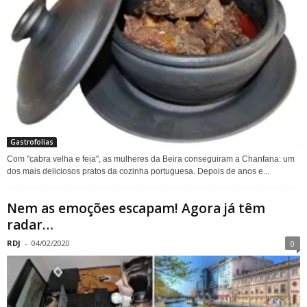
Gastrofolias
Com "cabra velha e feia", as mulheres da Beira conseguiram a Chanfana: um
dos mais deliciosos pratos da cozinha portuguesa. Depois de anos e...
Nem as emoções escapam! Agora já têm
radar…
RDJ
-
04/02/2020
0