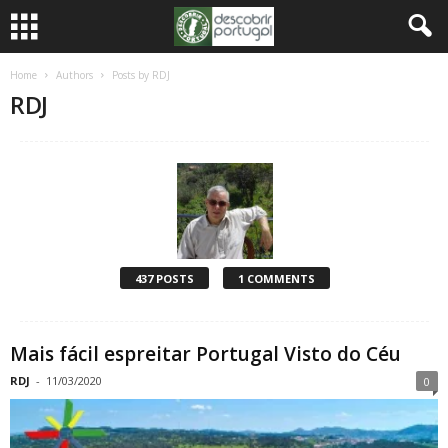
Home
Authors
Posts by RDJ
RDJ
437 POSTS
1 COMMENTS
Mais fácil espreitar Portugal Visto do Céu
RDJ
-
11/03/2020
0