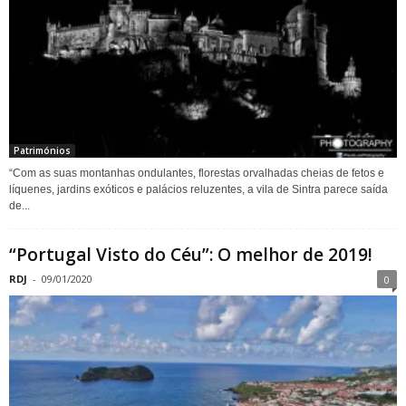
Patrimónios
“Com as suas montanhas ondulantes, florestas orvalhadas cheias de fetos e
líquenes, jardins exóticos e palácios reluzentes, a vila de Sintra parece saída
de...
“Portugal Visto do Céu”: O melhor de 2019!
RDJ
-
09/01/2020
0