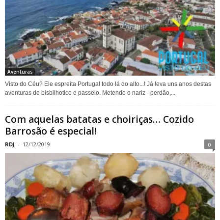
Aventuras
Visto do Céu? Ele espreita Portugal todo lá do alto...! Já leva uns anos destas
aventuras de bisbilhotice e passeio. Metendo o nariz - perdão,...
Com aquelas batatas e choiriças… Cozido
Barrosão é especial!
RDJ
-
12/12/2019
0