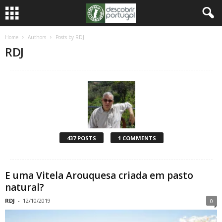
Home
Authors
Posts by RDJ
RDJ
437 POSTS
1 COMMENTS
E uma Vitela Arouquesa criada em pasto
natural?
RDJ
-
12/10/2019
0