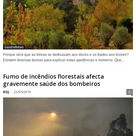
Gastrofolias
Porque será que as freiras se dedicavam aos doces e os frades aos licores?
Existem diversas teorias para explicar estas apetências e esmeros. Que,...
Fumo de incêndios florestais afecta
gravemente saúde dos bombeiros
RDJ
-
23/05/2019
0