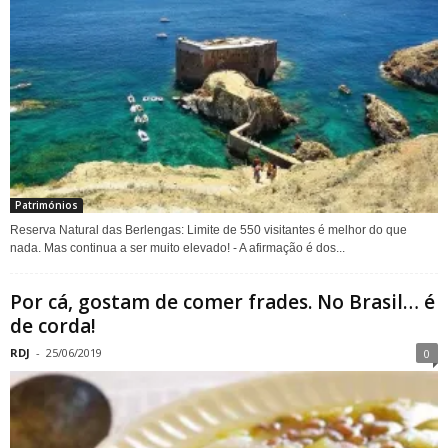
Patrimónios
Reserva Natural das Berlengas: Limite de 550 visitantes é melhor do que
nada. Mas continua a ser muito elevado! - A afirmação é dos...
Por cá, gostam de comer frades. No Brasil… é
de corda!
RDJ
-
25/06/2019
0