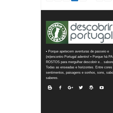
• Porque apetecem aventuras de passeio e
(re)encontro Portugal adentro! • Porque há PA
ROSTOS para mergulhar descobrir e... sabore
Todas as enseadas e horizontes. Entre cores
sentimentos, paisagens e sonhos, sons, sabo
saberes.