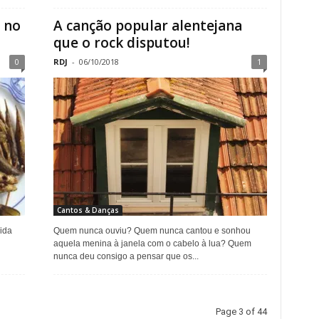
, no
A canção popular alentejana
que o rock disputou!
0
RDJ
-
06/10/2018
1
Cantos & Danças
ida
Quem nunca ouviu? Quem nunca cantou e sonhou
aquela menina à janela com o cabelo à lua? Quem
nunca deu consigo a pensar que os...
Page 3 of 44