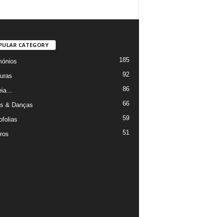
PULAR CATEGORY
185
mónios
92
uras
86
ia...
66
s & Danças
59
ofolias
51
ros