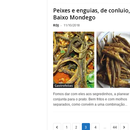
Peixes e enguias, de conluio
Baixo Mondego
RDJ
-
11/10/2018
Gastrofolias
Fomos dar com eles aos segredinhos, a planear 
conjunta para o prato. Bem fritos e com molhos
separados, como convém a uma combinação...
...
1
2
3
4
44