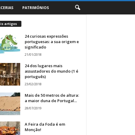
RCERIAS
PATRIMÓNIOS
s artigos
24 curiosas expressões
portuguesas: a sua origem e
significado
21/01/2018
24 dos lugares mais
assustadores do mundo (1 é
português)
23/02/2018
Mais de 50 metros de altura:
a maior duna de Portugal...
28/07/2019
A Feira da Foda é em
Monção!