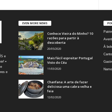
EVEN MORE NEWS
PO
Patri
Conhece Vieira do Minho? 10
razões para partir à
Avent
descoberta
À bole
20/05/2020
Canto
ÍS e
Mais fácil espreitar Portugal
ar! •
Gastr
Visto do Céu
 e
11/03/2020
Namo
res e
Chanfana: A arte de fazer
deliciosa uma cabra velha e
feia
12/02/2020