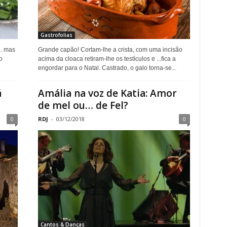
Gastrofolias
.. mas
Grande capão! Cortam-lhe a crista, com uma incisão
o
acima da cloaca retiram-lhe os testículos e ...fica a
engordar para o Natal. Castrado, o galo torna-se...
á
Amália na voz de Katia: Amor
de mel ou… de Fel?
0
RDJ
-
03/12/2018
0
Cantos & Danças