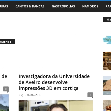
URAS
CANTOS & DANÇAS
GASTROFOLIAS
NAMOROS
PA
Mai
MMENTS
 de
Investigadora da Universidade
de Aveiro desenvolve
impressões 3D em cortiça
0
RDJ
-
07/02/2019
1