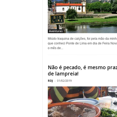
o
r
t
Aventuras
Miúdo traquina de calções, foi pela mão da min
u
que conheci Ponte de Lima em dia de Feira Nova
o mês de...
g
a
Não é pecado, é mesmo pra
de lampreia!
l
RDJ
-
01/02/2019