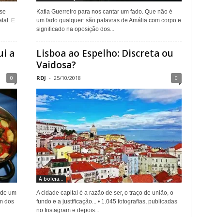
 se
Katia Guerreiro para nos cantar um fado. Que não é
tal. E
um fado qualquer: são palavras de Amália com corpo e
significado na oposição dos...
ui a
Lisboa ao Espelho: Discreta ou
Vaidosa?
0
RDJ
-
25/10/2018
0
À boleia...
 de um
A cidade capital é a razão de ser, o traço de união, o
m dos
fundo e a justificação... • 1.045 fotografias, publicadas
no Instagram e depois...