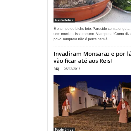
Gastrofolias
É o tempo do bicho feio. Parecido com a enguia.
sem maxilas. Isso mesmo: A lampreia! Como diz 
povo: lampreia não é peixe nem é...
Invadiram Monsaraz e por l
vão ficar até aos Reis!
RDJ
-
05/12/2018
Patrimónios