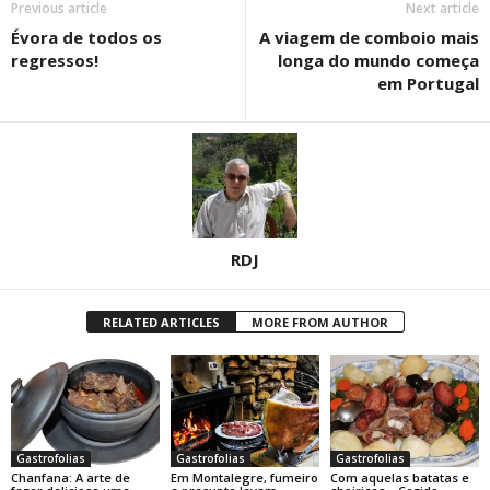
Previous article
Next article
Évora de todos os
A viagem de comboio mais
regressos!
longa do mundo começa
em Portugal
RDJ
RELATED ARTICLES
MORE FROM AUTHOR
Gastrofolias
Gastrofolias
Gastrofolias
Chanfana: A arte de
Em Montalegre, fumeiro
Com aquelas batatas e