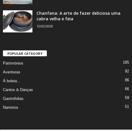
Chanfana: A arte de fazer deliciosa uma
cabra velha e feia
12/02/2020
POPULAR CATEGORY
185
Patrimónios
92
Aventuras
86
À boleia...
66
Cantos & Danças
59
Gastrofolias
51
Namoros