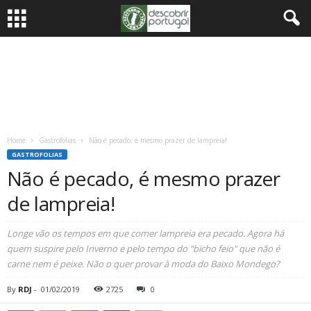
Home
Gastrofolias
Não é pecado, é mesmo prazer de lampreia!
GASTROFOLIAS
Não é pecado, é mesmo prazer
de lampreia!
Longe vão os tempos em que comer lampreia era pecado. Agora há
quem suspire pelo Inverno e pelo tempo do "bicho feio" que não é
carne nem é peixe. Não o quer provar à moda do Baixo Mondego?
By
RDJ
-
01/02/2019
2725
0