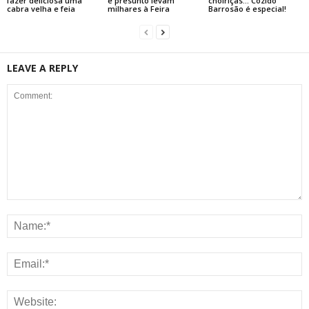
fazer deliciosa uma
e presunto levam
choiriças… Cozido
cabra velha e feia
milhares à Feira
Barrosão é especial!
LEAVE A REPLY