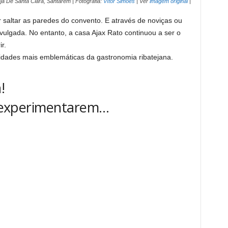
eja De Santa Clara, Santarém | Fotografia:
Vítor Simões
| Ver
imagem original
|
saltar as paredes do convento. E através de noviças ou
divulgada. No entanto, a casa Ajax Rato continuou a ser o
r.
ades mais emblemáticas da gastronomia ribatejana.
!
ra experimentarem…