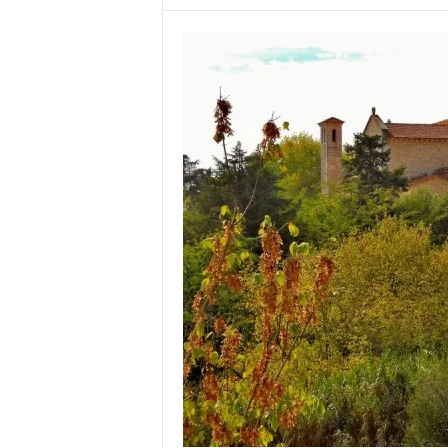
o
r
t
u
g
a
l