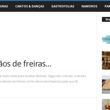
URAS
CANTOS & DANÇAS
GASTROFOLIAS
NAMOROS
PA
Mai
…
ãos de freiras…
 mais nada para acabar divinais. Segundo a lenda, a receita
 a deram às freiras como doce recompensa pela sua fé.