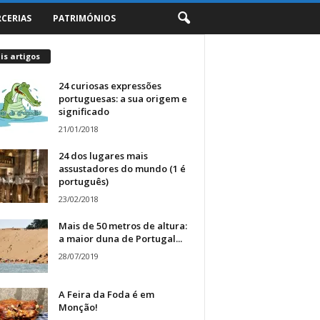
RCERIAS
PATRIMÓNIOS
s artigos
24 curiosas expressões
portuguesas: a sua origem e
significado
21/01/2018
24 dos lugares mais
assustadores do mundo (1 é
português)
23/02/2018
Mais de 50 metros de altura:
a maior duna de Portugal...
28/07/2019
A Feira da Foda é em
Monção!