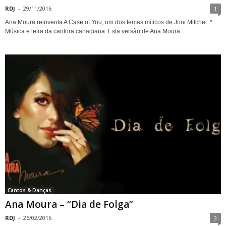
RDJ
-
29/11/2016
1
Ana Moura reinventa A Case of You, um dos temas míticos de Joni Mitchel. *
Música e letra da cantora canadiana. Esta versão de Ana Moura...
Cantos & Danças
Ana Moura – “Dia de Folga”
RDJ
-
26/02/2016
3