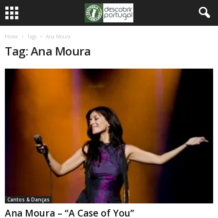
Home
Tags
Ana Moura
Tag: Ana Moura
Cantos & Danças
Ana Moura – “A Case of You”