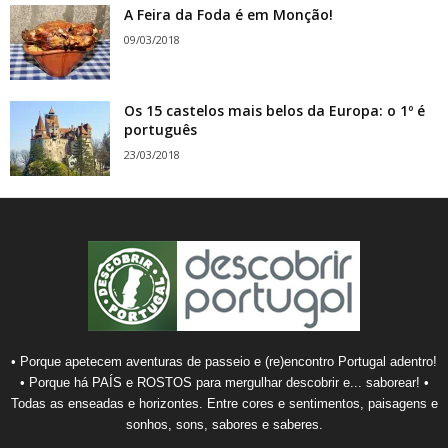
A Feira da Foda é em Monção!
09/03/2018
Os 15 castelos mais belos da Europa: o 1º é
português
23/03/2018
• Porque apetecem aventuras de passeio e (re)encontro Portugal adentro!
• Porque há PAÍS e ROSTOS para mergulhar descobrir e... saborear! •
Todas as enseadas e horizontes. Entre cores e sentimentos, paisagens e
sonhos, sons, sabores e saberes.