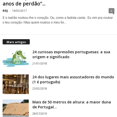
anos de perdão”...
RDJ
-
14/02/2017
0
E o ladrão roubou-lhe o coração. Ou, como a fadista canta: Eu vim pra roubar
o teu coração / Mas quem roubou o meu foi...
Mais artigos
24 curiosas expressões portuguesas: a sua
origem e significado
21/01/2018
24 dos lugares mais assustadores do mundo
(1 é português)
23/02/2018
Mais de 50 metros de altura: a maior duna
de Portugal...
28/07/2019