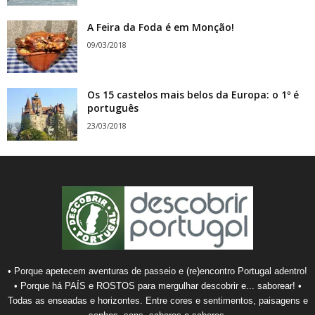
A Feira da Foda é em Monção!
09/03/2018
Os 15 castelos mais belos da Europa: o 1º é
português
23/03/2018
• Porque apetecem aventuras de passeio e (re)encontro Portugal adentro!
• Porque há PAÍS e ROSTOS para mergulhar descobrir e... saborear! •
Todas as enseadas e horizontes. Entre cores e sentimentos, paisagens e