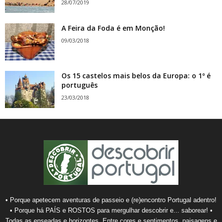
28/07/2019
A Feira da Foda é em Monção!
09/03/2018
Os 15 castelos mais belos da Europa: o 1º é
português
23/03/2018
• Porque apetecem aventuras de passeio e (re)encontro Portugal adentro!
• Porque há PAÍS e ROSTOS para mergulhar descobrir e... saborear! •
Todas as enseadas e horizontes. Entre cores e sentimentos, paisagens e