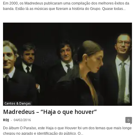
Em 2000, os Madredeus publicaram uma compilação dos melhores êxitos da
banda. Estão lá as músicas que fizeram a história do Grupo. Quase todas...
Cantos & Danças
Madredeus – “Haja o que houver”
RDJ
-
04/02/2016
0
Do álbum O Paraíso, este Haja o que Houver foi um dos temas que mais longe
chegou no agrado e identificação do público. O...