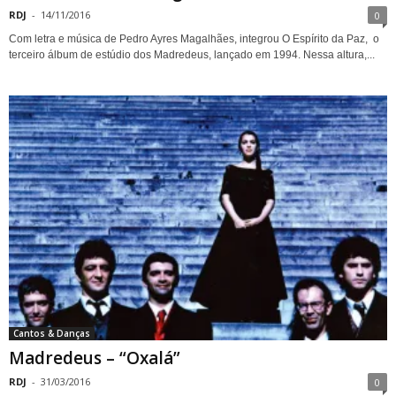
RDJ
-
14/11/2016
0
Com letra e música de Pedro Ayres Magalhães, integrou O Espírito da Paz, o
terceiro álbum de estúdio dos Madredeus, lançado em 1994. Nessa altura,...
Cantos & Danças
Madredeus – “Oxalá”
RDJ
-
31/03/2016
0