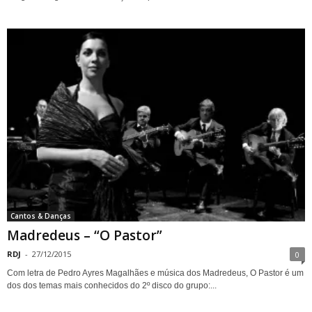
Cantos & Danças
Madredeus – “O Pastor”
RDJ
-
27/12/2015
0
Com letra de Pedro Ayres Magalhães e música dos Madredeus, O Pastor é um
dos dos temas mais conhecidos do 2º disco do grupo:...