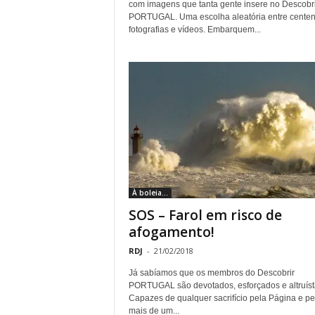
com imagens que tanta gente insere no Descobri
o
PORTUGAL. Uma escolha aleatória entre cente
fotografias e vídeos. Embarquem...
r
t
u
g
a
À boleia...
l
SOS – Farol em risco de
afogamento!
RDJ
-
21/02/2018
Já sabíamos que os membros do Descobrir
PORTUGAL são devotados, esforçados e altruíst
Capazes de qualquer sacrifício pela Página e pe
mais de um...