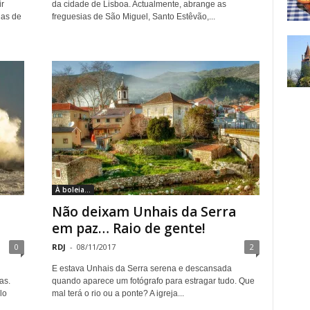
r
da cidade de Lisboa. Actualmente, abrange as
nas de
freguesias de São Miguel, Santo Estêvão,...
À boleia...
Não deixam Unhais da Serra
em paz… Raio de gente!
0
RDJ
-
08/11/2017
2
E estava Unhais da Serra serena e descansada
as.
quando aparece um fotógrafo para estragar tudo. Que
lo
mal terá o rio ou a ponte? A igreja...