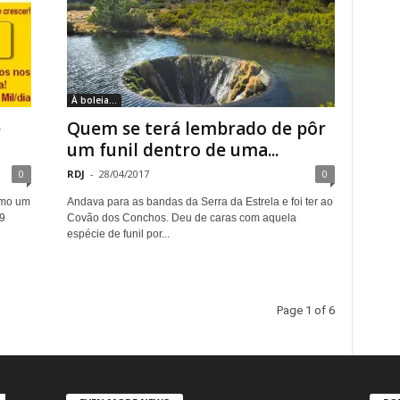
À boleia...
e
Quem se terá lembrado de pôr
um funil dentro de uma...
0
RDJ
-
28/04/2017
0
smo um
Andava para as bandas da Serra da Estrela e foi ter ao
9
Covão dos Conchos. Deu de caras com aquela
espécie de funil por...
Page 1 of 6