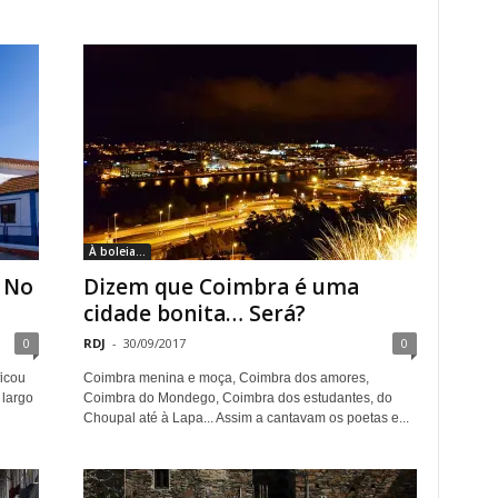
À boleia...
 No
Dizem que Coimbra é uma
cidade bonita… Será?
0
RDJ
-
30/09/2017
0
ficou
Coimbra menina e moça, Coimbra dos amores,
 largo
Coimbra do Mondego, Coimbra dos estudantes, do
Choupal até à Lapa... Assim a cantavam os poetas e...