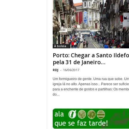
À boleia...
Porto: Chegar a Santo Ildef
pela 31 de Janeiro…
RDJ
-
16/06/2017
Um formigueiro de gente. Uma rua que sobe. U
igreja lá no alto. Apenas isso... Parece ser sufici
para a enchente de gostos e partilhas: Os memb
do...