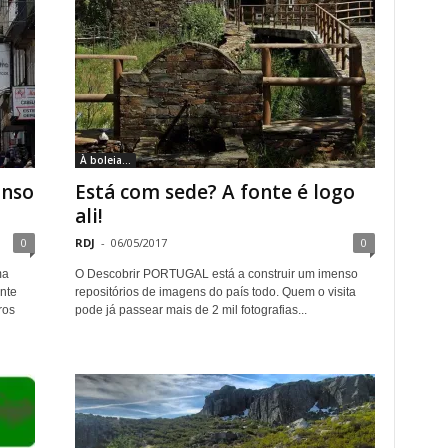
À boleia...
onso
Está com sede? A fonte é logo
ali!
0
RDJ
-
06/05/2017
0
ma
O Descobrir PORTUGAL está a construir um imenso
ente
repositórios de imagens do país todo. Quem o visita
ros
pode já passear mais de 2 mil fotografias...