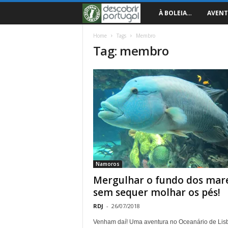
D
À BOLEIA…
AVENT
e
Home
Tags
Membro
Tag: membro
s
c
o
b
r
Namoros
i
Mergulhar o fundo dos mar
sem sequer molhar os pés!
r
RDJ
-
26/07/2018
P
Venham daí! Uma aventura no Oceanário de Lis