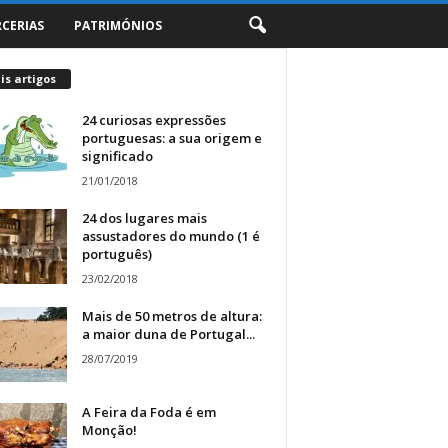
RCERIAS
PATRIMÓNIOS
s artigos
24 curiosas expressões
portuguesas: a sua origem e
significado
21/01/2018
24 dos lugares mais
assustadores do mundo (1 é
português)
23/02/2018
Mais de 50 metros de altura:
a maior duna de Portugal...
28/07/2019
A Feira da Foda é em
Monção!