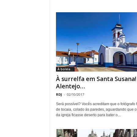
À boleia...
À surrelfa em Santa Susana!
Alentejo…
RDJ
-
02/10/2017
Será possível? Vocês acreditam que o fotógrafo 
de tocaia, colado às paredes, aguardando que o
da igreja ficasse deserto para bater o...