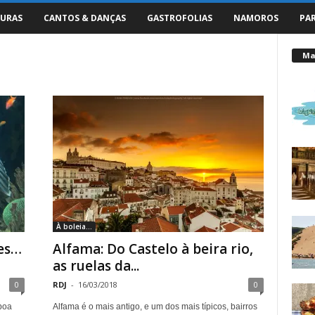
URAS
CANTOS & DANÇAS
GASTROFOLIAS
NAMOROS
PA
Mai
À boleia...
es…
Alfama: Do Castelo à beira rio,
as ruelas da...
0
RDJ
-
16/03/2018
0
boa
Alfama é o mais antigo, e um dos mais típicos, bairros