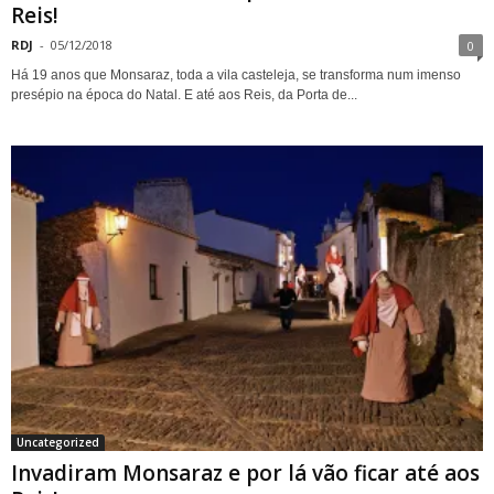
Reis!
RDJ
-
05/12/2018
0
Há 19 anos que Monsaraz, toda a vila casteleja, se transforma num imenso
presépio na época do Natal. E até aos Reis, da Porta de...
Uncategorized
Invadiram Monsaraz e por lá vão ficar até aos