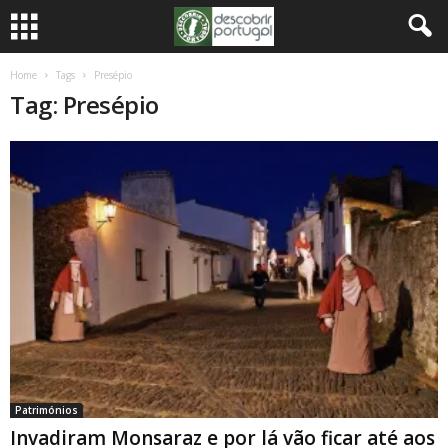
Home
Tags
Presépio
Tag: Presépio
Patrimónios
Invadiram Monsaraz e por lá vão ficar até aos