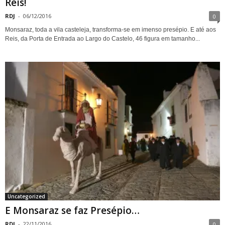
Reis!
RDJ
-
06/12/2016
0
Monsaraz, toda a vila casteleja, transforma-se em imenso presépio. E até aos
Reis, da Porta de Entrada ao Largo do Castelo, 46 figura em tamanho...
Uncategorized
E Monsaraz se faz Presépio…
RDJ
-
22/11/2016
0