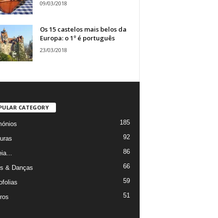
09/03/2018
Os 15 castelos mais belos da
Europa: o 1º é português
23/03/2018
PULAR CATEGORY
185
mónios
92
uras
86
ia...
66
s & Danças
59
ofolias
51
ros