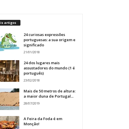
s artigos
24 curiosas expressões
portuguesas: a sua origem e
significado
21/01/2018
24 dos lugares mais
assustadores do mundo (1 é
português)
23/02/2018
Mais de 50 metros de altura:
a maior duna de Portugal...
28/07/2019
A Feira da Foda é em
Monção!