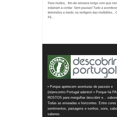
Para muitos... fim-de-semana longo com que ne
estariam a contar: Sem pausas! Tudo a acontece
televisões a medir, na vertigem das multidões...
Fé...
• Porque apetecem aventuras de passeio e
(re)encontro Portugal adentro! • Porque há PA
ROSTOS para mergulhar descobrir e... sabore
Todas as enseadas e horizontes. Entre cores
sentimentos, paisagens e sonhos, sons, sabo
saberes.