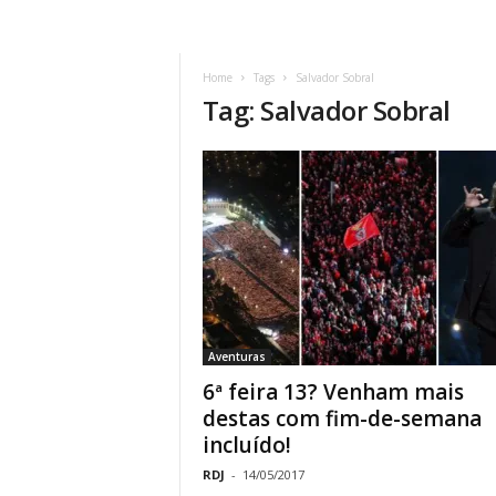
Home
Tags
Salvador Sobral
Tag: Salvador Sobral
Aventuras
6ª feira 13? Venham mais
destas com fim-de-semana
incluído!
RDJ
-
14/05/2017