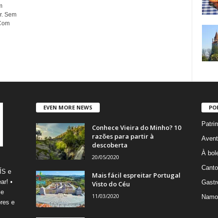
m
r. Sem
 Com
EVEN MORE NEWS
PO
Patri
Conhece Vieira do Minho? 10
razões para partir à
Avent
descoberta
À bole
20/05/2020
Canto
ÍS e
Mais fácil espreitar Portugal
ar! •
Gastr
Visto do Céu
 e
11/03/2020
Namo
res e