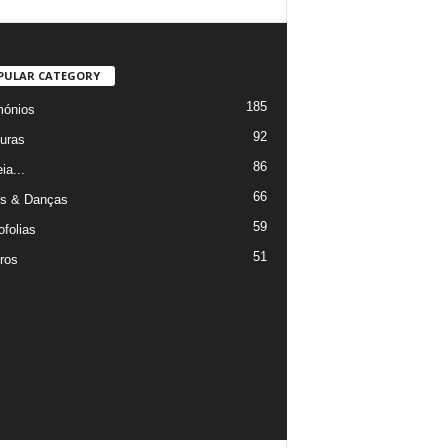
PULAR CATEGORY
185
mónios
92
uras
86
ia...
66
s & Danças
59
ofolias
51
ros