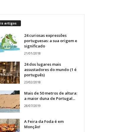
s artigos
24 curiosas expressões
portuguesas: a sua origem e
significado
21/01/2018
24 dos lugares mais
assustadores do mundo (1 é
português)
23/02/2018
Mais de 50 metros de altura:
a maior duna de Portugal...
28/07/2019
A Feira da Foda é em
Monção!