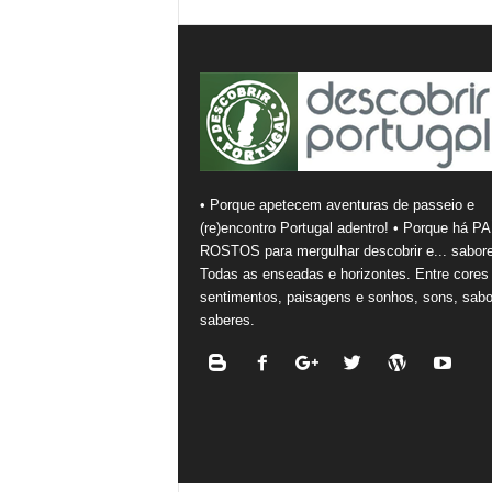
• Porque apetecem aventuras de passeio e
(re)encontro Portugal adentro! • Porque há PA
ROSTOS para mergulhar descobrir e... sabore
Todas as enseadas e horizontes. Entre cores
sentimentos, paisagens e sonhos, sons, sabo
saberes.