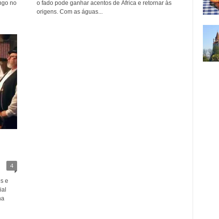
ngo no
o fado pode ganhar acentos de África e retornar às
origens. Com as águas...
4
s e
ial
ha