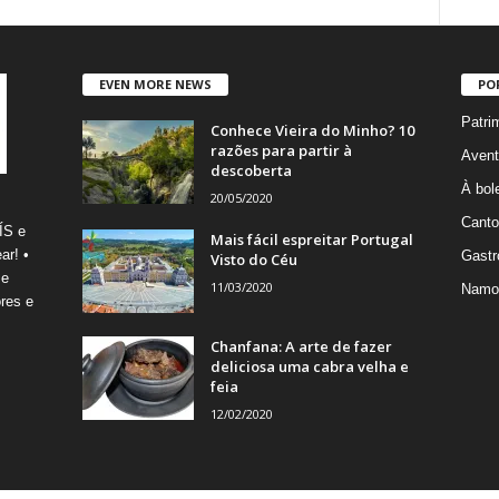
EVEN MORE NEWS
PO
Patri
Conhece Vieira do Minho? 10
razões para partir à
Avent
descoberta
À bole
20/05/2020
Canto
ÍS e
Mais fácil espreitar Portugal
ar! •
Gastr
Visto do Céu
 e
11/03/2020
Namo
res e
Chanfana: A arte de fazer
deliciosa uma cabra velha e
feia
12/02/2020