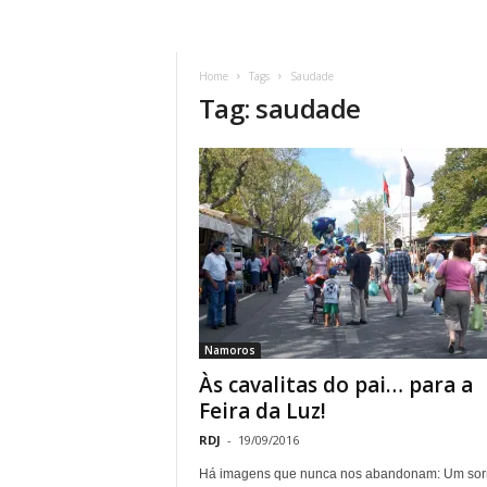
Home
Tags
Saudade
Tag: saudade
Namoros
Às cavalitas do pai… para a
Feira da Luz!
RDJ
-
19/09/2016
Há imagens que nunca nos abandonam: Um sorr