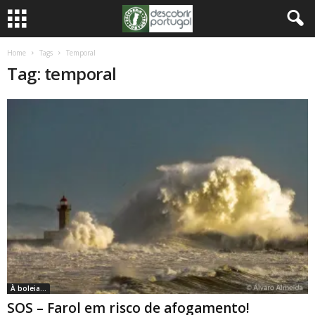
Home
Tags
Temporal
Tag: temporal
À boleia...
SOS – Farol em risco de afogamento!