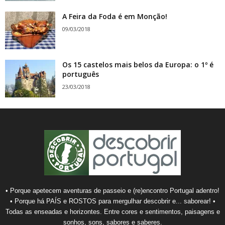
A Feira da Foda é em Monção!
09/03/2018
Os 15 castelos mais belos da Europa: o 1º é
português
23/03/2018
• Porque apetecem aventuras de passeio e (re)encontro Portugal adentro!
• Porque há PAÍS e ROSTOS para mergulhar descobrir e... saborear! •
Todas as enseadas e horizontes. Entre cores e sentimentos, paisagens e
sonhos, sons, sabores e saberes.