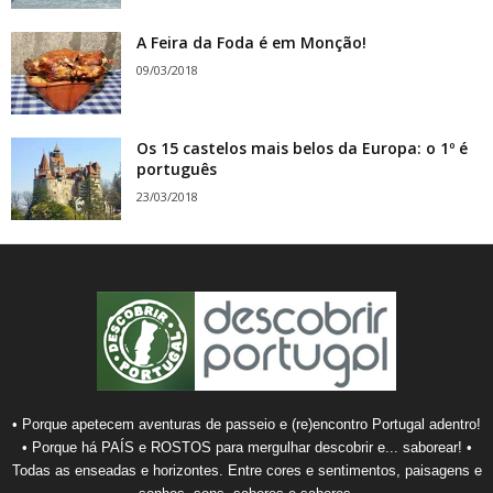
A Feira da Foda é em Monção!
09/03/2018
Os 15 castelos mais belos da Europa: o 1º é
português
23/03/2018
• Porque apetecem aventuras de passeio e (re)encontro Portugal adentro!
• Porque há PAÍS e ROSTOS para mergulhar descobrir e... saborear! •
Todas as enseadas e horizontes. Entre cores e sentimentos, paisagens e