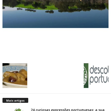
Mais artigos
24 curiosas expressões portuguesas: a sua