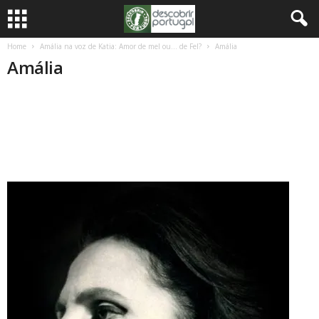
Home
Amália na voz de Katia: Amor de mel ou… de Fel?
Amália
Amália