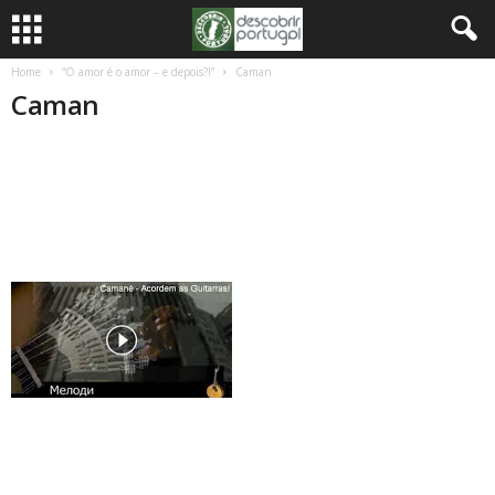
Home
“O amor é o amor – e depois?!”
Caman
Caman