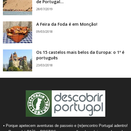
de Portugal...
28/07/2019
A Feira da Foda é em Monção!
09/03/2018
Os 15 castelos mais belos da Europa: o 1º é
português
23/03/2018
• Porque apetecem aventuras de passeio e (re)encontro Portugal adentro!