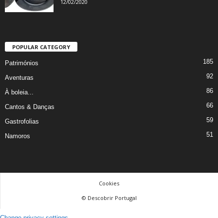
12/02/2020
POPULAR CATEGORY
185
Patrimónios
92
Aventuras
86
À boleia...
66
Cantos & Danças
59
Gastrofolias
51
Namoros
Cookies
© Descobrir Portugal
Change privacy settings