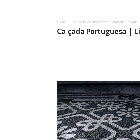
Home
A culpa foi do rinoceronte. E nasceu a Calçada 
Calçada Portuguesa | L