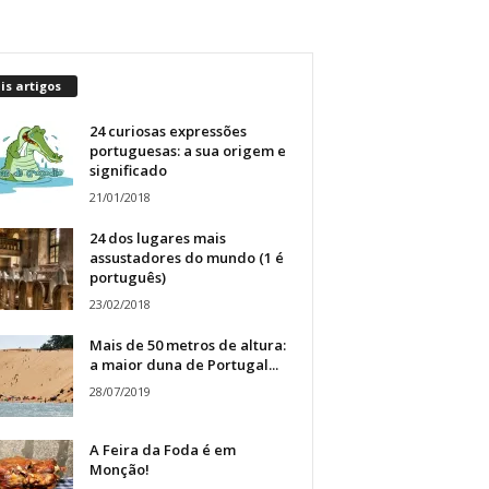
s artigos
24 curiosas expressões
portuguesas: a sua origem e
significado
21/01/2018
24 dos lugares mais
assustadores do mundo (1 é
português)
23/02/2018
Mais de 50 metros de altura:
a maior duna de Portugal...
28/07/2019
A Feira da Foda é em
Monção!