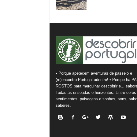
• Porque apetecem aventuras de passeio e
(re)encontro Portugal adentro! • Porque há PA
ROSTOS para mergulhar descobrir e... sabore
Todas as enseadas e horizontes. Entre cores
sentimentos, paisagens e sonhos, sons, sabo
saberes.