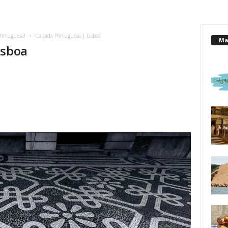
Portuguesa!
Calçada Portuguesa | Lisboa
Mai
isboa