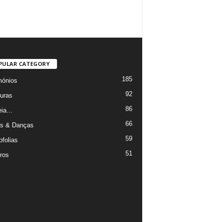
PULAR CATEGORY
185
mónios
92
uras
86
ia...
66
s & Danças
59
ofolias
51
ros