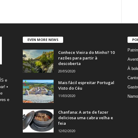
EVEN MORE NEWS
PO
Patri
Conhece Vieira do Minho? 10
razões para partir à
Avent
descoberta
À bole
20/05/2020
Canto
ÍS e
Mais fácil espreitar Portugal
ar! •
Gastr
Visto do Céu
 e
11/03/2020
Namo
res e
Chanfana: A arte de fazer
deliciosa uma cabra velha e
feia
12/02/2020