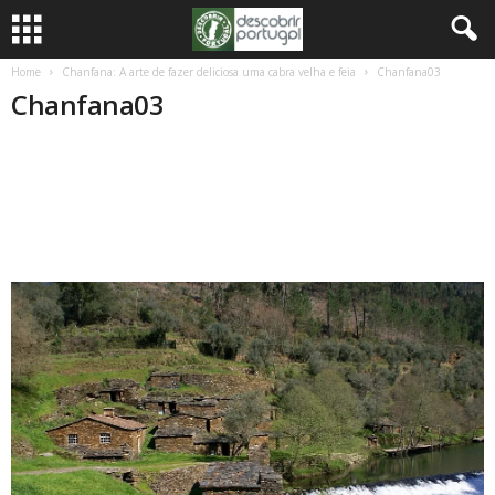
Home
Chanfana: A arte de fazer deliciosa uma cabra velha e feia
Chanfana03
Chanfana03