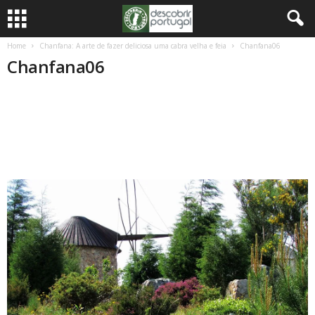
Home
Chanfana: A arte de fazer deliciosa uma cabra velha e feia
Chanfana06
Chanfana06