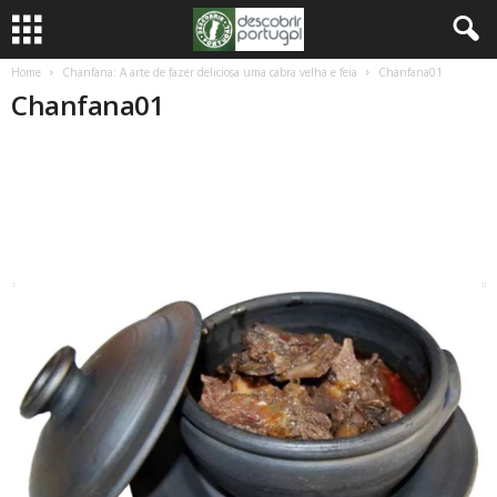
Home
Chanfana: A arte de fazer deliciosa uma cabra velha e feia
Chanfana01
Chanfana01