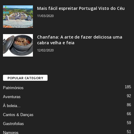
Mais fácil espreitar Portugal Visto do Céu
11/03/2020
Chanfana: A arte de fazer deliciosa uma
cabra velha e feia
12/02/2020
POPULAR CATEGORY
185
Patrimónios
92
Aventuras
86
À boleia...
66
Cantos & Danças
59
Gastrofolias
51
Namoros