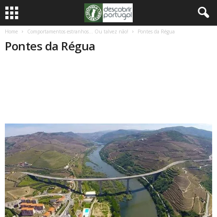
Home
Comportamentos estranhos… Ou talvez não!
Pontes da Régua
Pontes da Régua