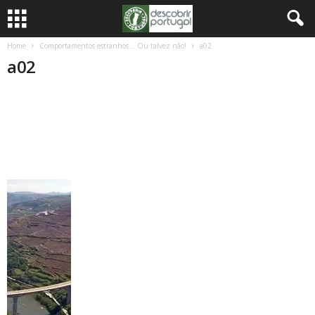
Home
Comportamentos estranhos… Ou talvez não!
a02
a02