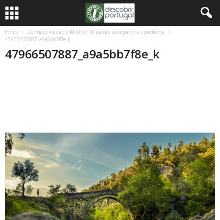
Home
Conhece Vieira do Minho? 10 razões para partir à descoberta
47966507887_a9a5bb7f8e_k
47966507887_a9a5bb7f8e_k