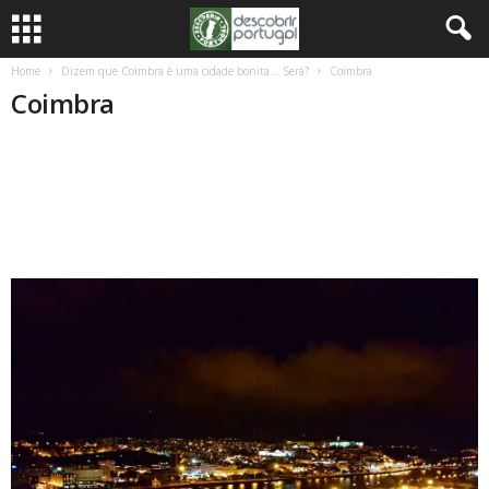
Home
Dizem que Coimbra é uma cidade bonita… Será?
Coimbra
Coimbra