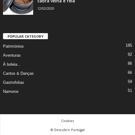
cabra velha e feia
12/02/2020
POPULAR CATEGORY
185
Patrimónios
92
Aventuras
86
À boleia...
66
Cantos & Danças
59
Gastrofolias
51
Namoros
Cookies
© Descobrir Portugal