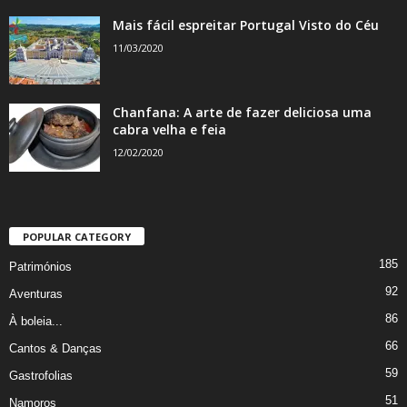
Mais fácil espreitar Portugal Visto do Céu
11/03/2020
Chanfana: A arte de fazer deliciosa uma
cabra velha e feia
12/02/2020
POPULAR CATEGORY
185
Patrimónios
92
Aventuras
86
À boleia...
66
Cantos & Danças
59
Gastrofolias
51
Namoros