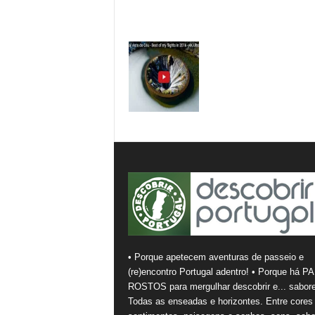
• Porque apetecem aventuras de passeio e
(re)encontro Portugal adentro! • Porque há PA
ROSTOS para mergulhar descobrir e... sabore
Todas as enseadas e horizontes. Entre cores