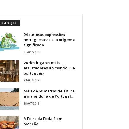
s artigos
24 curiosas expressões
portuguesas: a sua origem e
significado
21/01/2018
24 dos lugares mais
assustadores do mundo (1 é
português)
23/02/2018
Mais de 50 metros de altura:
a maior duna de Portugal...
28/07/2019
A Feira da Foda é em
Monção!