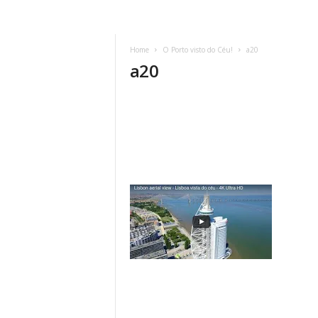
Home
O Porto visto do Céu!
a20
a20