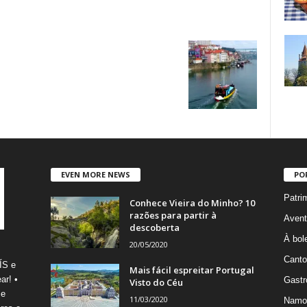
EVEN MORE NEWS
PO
Patri
Conhece Vieira do Minho? 10
razões para partir à
Avent
descoberta
À bole
20/05/2020
Canto
ÍS e
Mais fácil espreitar Portugal
ar! •
Gastr
Visto do Céu
 e
11/03/2020
Namo