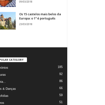
09/03/2018
Os 15 castelos mais belos da
Europa: o 1º é português
23/03/2018
PULAR CATEGORY
185
mónios
92
uras
86
ia...
66
s & Danças
59
ofolias
51
ros