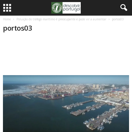
Home
Poluição do tráfego marítimo é preocupante e pode vir a aumentar
portos03
portos03