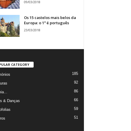
09/03/2018
Os 15 castelos mais belos da
Europa: o 1º é português
23/03/2018
PULAR CATEGORY
185
mónios
92
uras
86
ia...
66
s & Danças
59
ofolias
51
ros