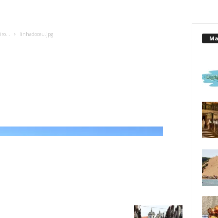
eiro…
linhadoceu.jpg
Mai