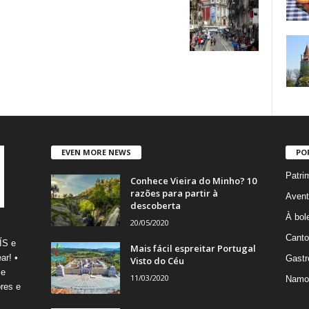
EVEN MORE NEWS
PO
Patri
Conhece Vieira do Minho? 10
razões para partir à
Avent
descoberta
À bole
20/05/2020
Canto
ÍS e
Mais fácil espreitar Portugal
ar! •
Gastr
Visto do Céu
 e
11/03/2020
Namo
res e