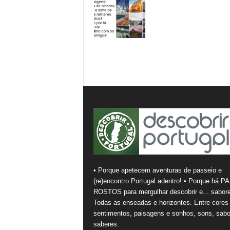
• Porque apetecem aventuras de passeio e
(re)encontro Portugal adentro! • Porque há PA
ROSTOS para mergulhar descobrir e... sabore
Todas as enseadas e horizontes. Entre cores
sentimentos, paisagens e sonhos, sons, sabo
saberes.