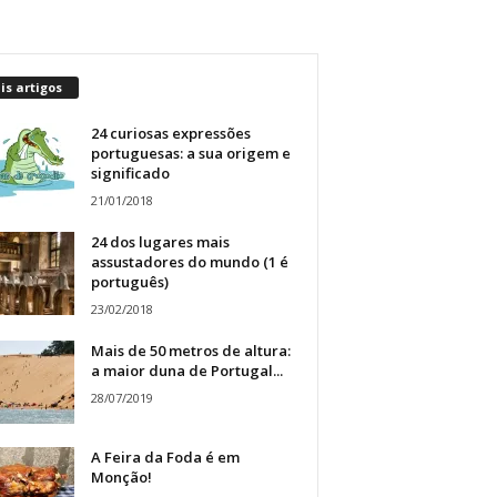
s artigos
24 curiosas expressões
portuguesas: a sua origem e
significado
21/01/2018
24 dos lugares mais
assustadores do mundo (1 é
português)
23/02/2018
Mais de 50 metros de altura:
a maior duna de Portugal...
28/07/2019
A Feira da Foda é em
Monção!