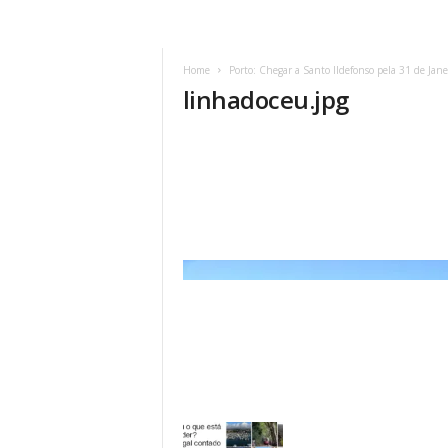
Home
Porto: Chegar a Santo Ildefonso pela 31 de Jan
linhadoceu.jpg