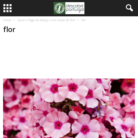
Home
Saciar o fogo do desejo num corpo de flor!
flor
flor