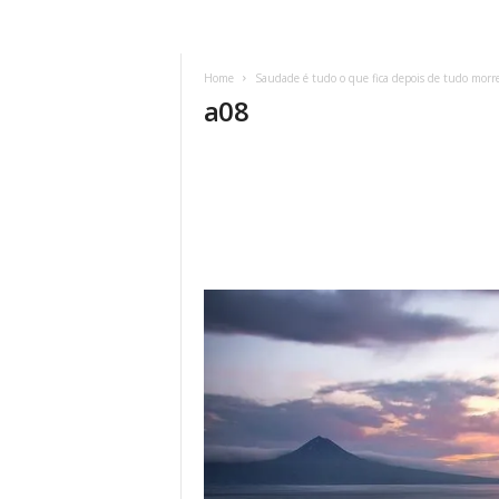
Home
Saudade é tudo o que fica depois de tudo morre
a08