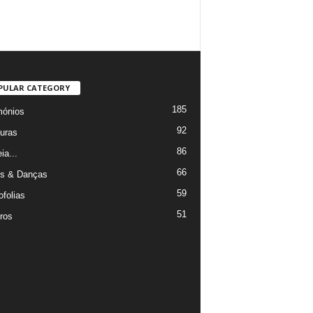
PULAR CATEGORY
185
mónios
92
uras
86
ia...
66
s & Danças
59
ofolias
51
ros