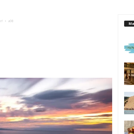
r!
a08
Mai