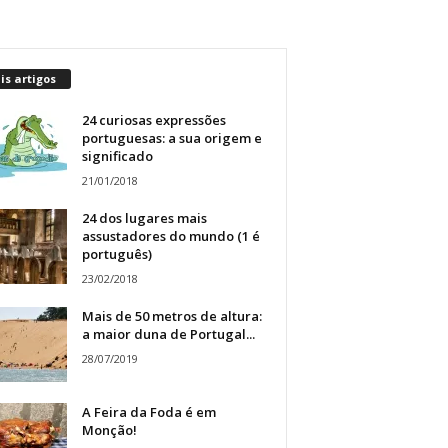
s artigos
24 curiosas expressões
portuguesas: a sua origem e
significado
21/01/2018
24 dos lugares mais
assustadores do mundo (1 é
português)
23/02/2018
Mais de 50 metros de altura:
a maior duna de Portugal...
28/07/2019
A Feira da Foda é em
Monção!