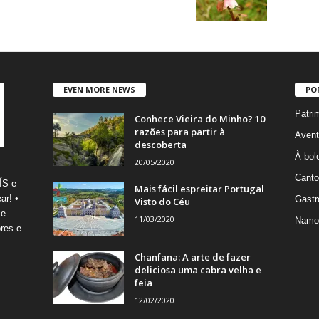
EVEN MORE NEWS
PO
Patri
Conhece Vieira do Minho? 10
razões para partir à
Avent
descoberta
À bole
20/05/2020
Canto
ÍS e
Mais fácil espreitar Portugal
ar! •
Gastr
Visto do Céu
 e
11/03/2020
Namo
res e
Chanfana: A arte de fazer
deliciosa uma cabra velha e
feia
12/02/2020