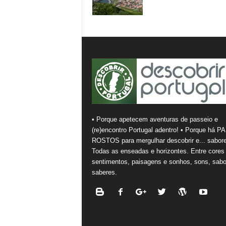
• Porque apetecem aventuras de passeio e
(re)encontro Portugal adentro! • Porque há PA
ROSTOS para mergulhar descobrir e... sabore
Todas as enseadas e horizontes. Entre cores
sentimentos, paisagens e sonhos, sons, sabo
saberes.