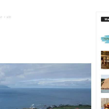
r!
a30
Mai