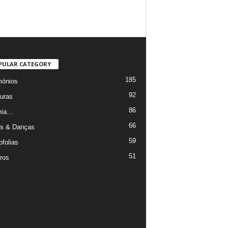
PULAR CATEGORY
185
mónios
92
uras
86
ia...
66
s & Danças
59
ofolias
51
ros