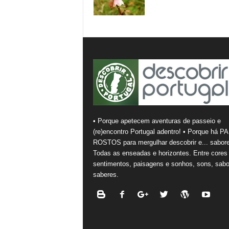
• Porque apetecem aventuras de passeio e
(re)encontro Portugal adentro! • Porque há PA
ROSTOS para mergulhar descobrir e... sabore
Todas as enseadas e horizontes. Entre cores
sentimentos, paisagens e sonhos, sons, sabo
saberes.