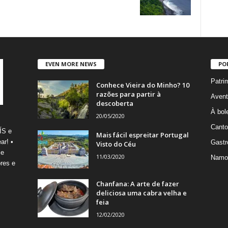
EVEN MORE NEWS
PO
Patri
Conhece Vieira do Minho? 10
razões para partir à
Avent
descoberta
À bole
20/05/2020
Canto
ÍS e
Mais fácil espreitar Portugal
ar! •
Gastr
Visto do Céu
 e
11/03/2020
Namo
res e
Chanfana: A arte de fazer
deliciosa uma cabra velha e
feia
12/02/2020