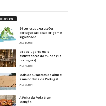
s artigos
24 curiosas expressões
portuguesas: a sua origem e
significado
21/01/2018
24 dos lugares mais
assustadores do mundo (1 é
português)
23/02/2018
Mais de 50 metros de altura:
a maior duna de Portugal...
28/07/2019
A Feira da Foda é em
Monção!