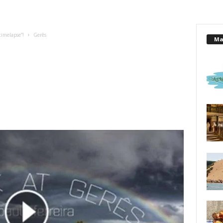
imelapse”!
Gerês
Mai