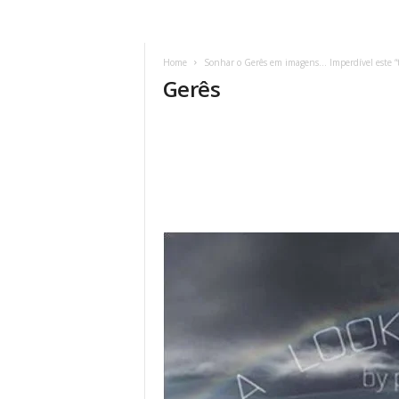
Home
Sonhar o Gerês em imagens… Imperdível este “t
Gerês