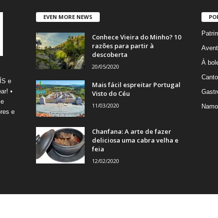
EVEN MORE NEWS
PO
Patri
Conhece Vieira do Minho? 10
razões para partir à
Avent
descoberta
À bole
20/05/2020
Canto
ÍS e
Mais fácil espreitar Portugal
ar! •
Gastr
Visto do Céu
 e
11/03/2020
Namo
res e
Chanfana: A arte de fazer
deliciosa uma cabra velha e
feia
12/02/2020