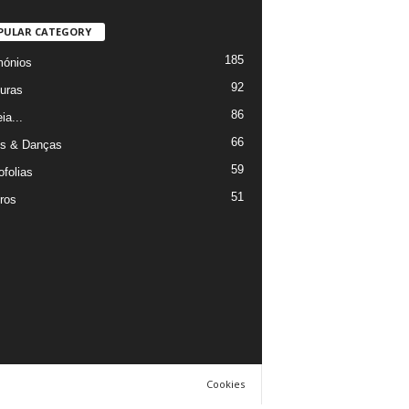
PULAR CATEGORY
185
mónios
92
uras
86
ia...
66
s & Danças
59
ofolias
51
ros
Cookies