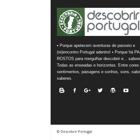
• Porque apetecem aventuras de passeio e
(re)encontro Portugal adentro! • Porque há PA
ROSTOS para mergulhar descobrir e... sabore
Todas as enseadas e horizontes. Entre cores
sentimentos, paisagens e sonhos, sons, sabo
saberes.
© Descobrir Portugal