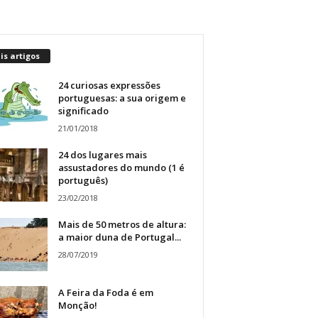
s artigos
24 curiosas expressões
portuguesas: a sua origem e
significado
21/01/2018
24 dos lugares mais
assustadores do mundo (1 é
português)
23/02/2018
Mais de 50 metros de altura:
a maior duna de Portugal...
28/07/2019
A Feira da Foda é em
Monção!