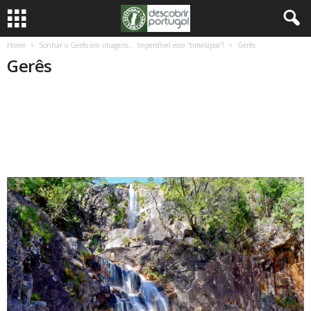
Home
Sonhar o Gerês em imagens… Imperdível este “timelapse”!
Gerês
Gerês