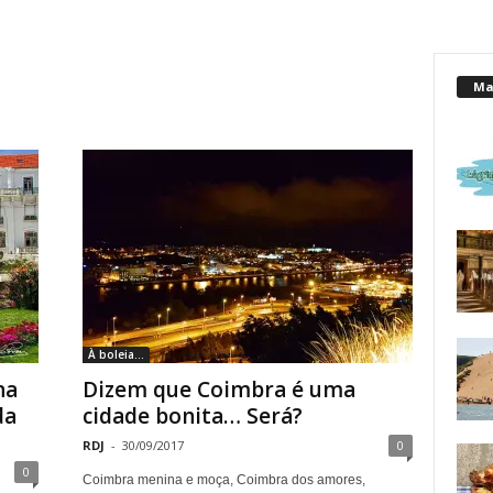
Mai
À boleia...
na
Dizem que Coimbra é uma
da
cidade bonita… Será?
RDJ
-
30/09/2017
0
0
Coimbra menina e moça, Coimbra dos amores,