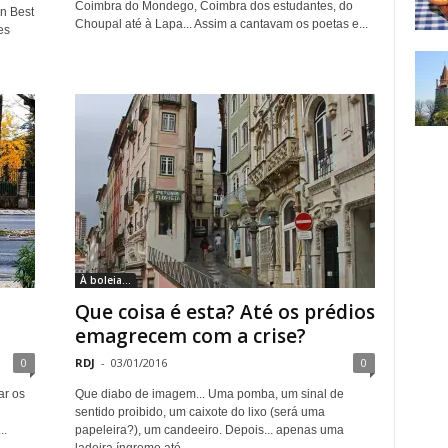
Coimbra do Mondego, Coimbra dos estudantes, do
n Best
Choupal até à Lapa... Assim a cantavam os poetas e...
es
À boleia...
Que coisa é esta? Até os prédios
emagrecem com a crise?
0
RDJ
-
03/01/2016
0
ar os
Que diabo de imagem... Uma pomba, um sinal de
sentido proibido, um caixote do lixo (será uma
..
papeleira?), um candeeiro. Depois... apenas uma