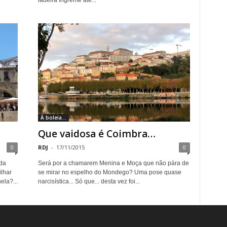
ladeira íngreme até...
À boleia...
Que vaidosa é Coimbra…
0
RDJ
-
17/11/2015
0
da
Será por a chamarem Menina e Moça que não pára de
ilhar
se mirar no espelho do Mondego? Uma pose quase
ela?...
narcisística... Só que... desta vez foi...