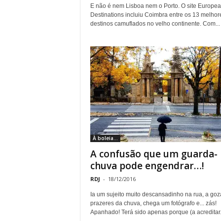
E não é nem Lisboa nem o Porto. O site Europea
Destinations incluiu Coimbra entre os 13 melhor
destinos camuflados no velho continente. Com...
À boleia...
A confusão que um guarda-
chuva pode engendrar…!
RDJ
-
18/12/2016
Ia um sujeito muito descansadinho na rua, a goz
prazeres da chuva, chega um fotógrafo e... zás!
Apanhado! Terá sido apenas porque (a acreditar.