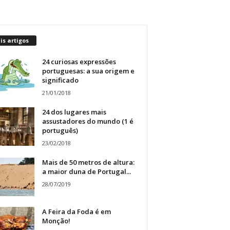
s artigos
24 curiosas expressões
portuguesas: a sua origem e
significado
21/01/2018
24 dos lugares mais
assustadores do mundo (1 é
português)
23/02/2018
Mais de 50 metros de altura:
a maior duna de Portugal...
28/07/2019
A Feira da Foda é em
Monção!