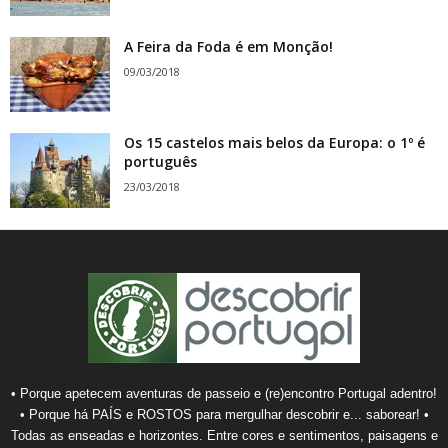
A Feira da Foda é em Monção!
09/03/2018
Os 15 castelos mais belos da Europa: o 1º é
português
23/03/2018
• Porque apetecem aventuras de passeio e (re)encontro Portugal adentro!
• Porque há PAÍS e ROSTOS para mergulhar descobrir e... saborear! •
Todas as enseadas e horizontes. Entre cores e sentimentos, paisagens e