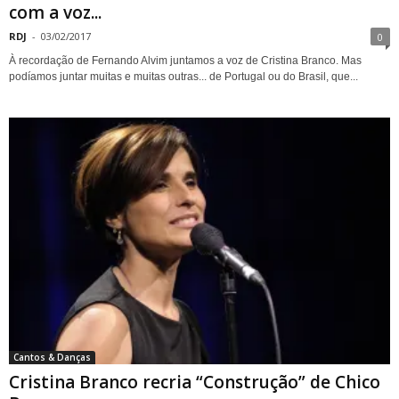
com a voz...
RDJ
-
03/02/2017
0
À recordação de Fernando Alvim juntamos a voz de Cristina Branco. Mas
podíamos juntar muitas e muitas outras... de Portugal ou do Brasil, que...
Cantos & Danças
Cristina Branco recria “Construção” de Chico