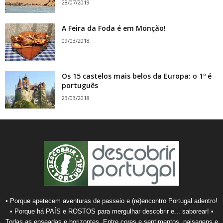
28/07/2019
A Feira da Foda é em Monção!
09/03/2018
Os 15 castelos mais belos da Europa: o 1º é
português
23/03/2018
• Porque apetecem aventuras de passeio e (re)encontro Portugal adentro!
• Porque há PAÍS e ROSTOS para mergulhar descobrir e... saborear! •
Todas as enseadas e horizontes. Entre cores e sentimentos, paisagens e