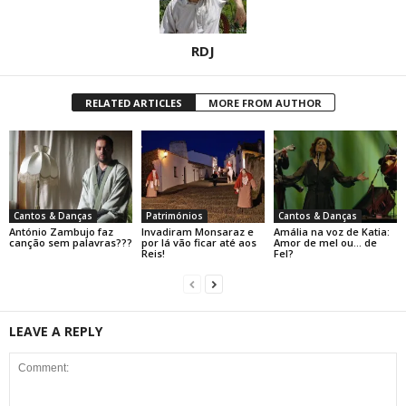
RDJ
RELATED ARTICLES
MORE FROM AUTHOR
Cantos & Danças
Patrimónios
Cantos & Danças
António Zambujo faz
Invadiram Monsaraz e
Amália na voz de Katia:
canção sem palavras???
por lá vão ficar até aos
Amor de mel ou… de
Reis!
Fel?
LEAVE A REPLY