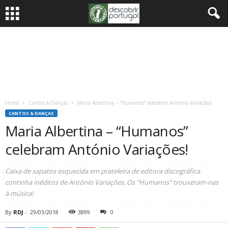
Home
Cantos & Danças
Maria Albertina – “Humanos” celebram António Variações!
CANTOS & DANÇAS
Maria Albertina – “Humanos”
celebram António Variações!
Caixa de sapatos esquecida em prateleira de editora discográfica
continha inéditos de António Variações. Os "Humanos" trouxeram-nas
à música!
By
RDJ
-
29/03/2018
3899
0