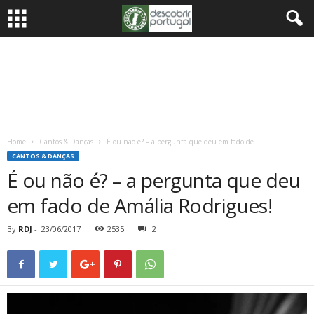
Home
Cantos & Danças
É ou não é? – a pergunta que deu em fado de...
CANTOS & DANÇAS
É ou não é? – a pergunta que deu
em fado de Amália Rodrigues!
By
RDJ
-
23/06/2017
2535
2