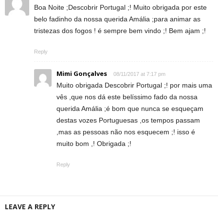
Boa Noite ;Descobrir Portugal ;! Muito obrigada por este
belo fadinho da nossa querida Amália ;para animar as
tristezas dos fogos ! é sempre bem vindo ;! Bem ajam ;!
Reply
Mimi Gonçalves
08/11/2017 at 7:17 pm
Muito obrigada Descobrir Portugal ;! por mais uma
vês ,que nos dá este belíssimo fado da nossa
querida Amália ;é bom que nunca se esqueçam
destas vozes Portuguesas ,os tempos passam
,mas as pessoas não nos esquecem ;! isso é
muito bom ,! Obrigada ;!
Reply
LEAVE A REPLY