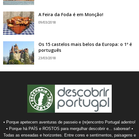
A Feira da Foda é em Monção!
09/03/2018
Os 15 castelos mais belos da Europa: o 1º é
português
23/03/2018
• Porque apetecem aventuras de passeio e (re)encontro Portugal adentro!
• Porque há PAÍS e ROSTOS para mergulhar descobrir e... saborear! •
Todas as enseadas e horizontes. Entre cores e sentimentos, paisagens e