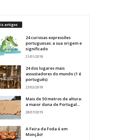
s artigos
24 curiosas expressões
portuguesas: a sua origem e
significado
21/01/2018
24 dos lugares mais
assustadores do mundo (1 é
português)
23/02/2018
Mais de 50 metros de altura:
a maior duna de Portugal...
28/07/2019
A Feira da Foda é em
Monção!