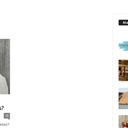
Mai
s?
18
ueses?