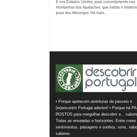
É nos Estados Unidos, mais concretamente nas
montanhas dos Apalaches, que habita o misteri
povo dos Melungos. Há mais...
• Porque apetecem aventuras de passeio e
(re)encontro Portugal adentro! • Porque há PA
ROSTOS para mergulhar descobrir e... sabore
Todas as enseadas e horizontes. Entre cores
sentimentos, paisagens e sonhos, sons, sabo
saberes.