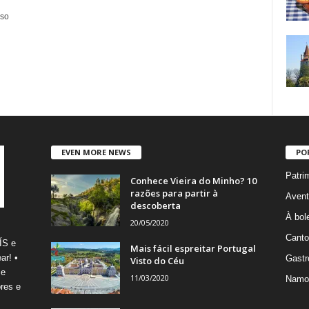
oso
EVEN MORE NEWS
PO
Patri
Conhece Vieira do Minho? 10
razões para partir à
Avent
descoberta
À bole
20/05/2020
Canto
ÍS e
Mais fácil espreitar Portugal
ar! •
Gastr
Visto do Céu
 e
11/03/2020
Namo
res e