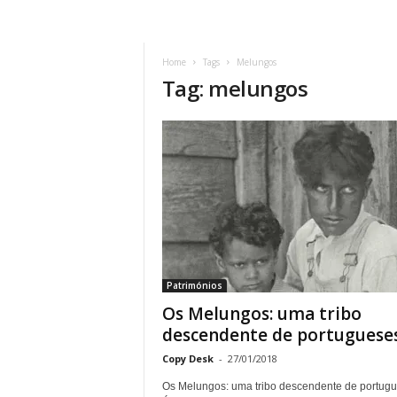
Home
Tags
Melungos
Tag: melungos
Patrimónios
Os Melungos: uma tribo
descendente de portuguese
Copy Desk
-
27/01/2018
Os Melungos: uma tribo descendente de portug