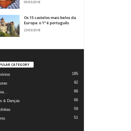
09/03/2018
Os 15 castelos mais belos da
Europa: o 1º é português
23/03/2018
PULAR CATEGORY
185
mónios
92
uras
86
ia...
66
s & Danças
59
ofolias
51
ros