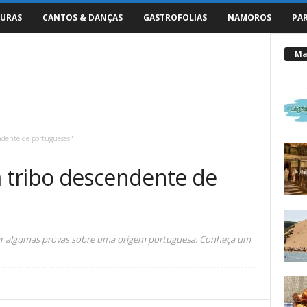
URAS
CANTOS & DANÇAS
GASTROFOLIAS
NAMOROS
PA
Mai
ndente de portugueses?
 tribo descendente de
tar algumas provas sobre uma origem portuguesa. Conheça um