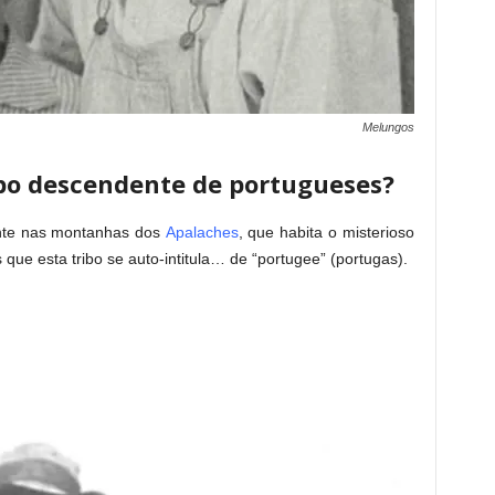
Melungos
bo descendente de portugueses?
nte nas montanhas dos
Apalaches
, que habita o misterioso
ue esta tribo se auto-intitula… de “portugee” (portugas).