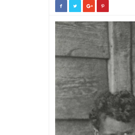
o
r
t
u
g
a
l