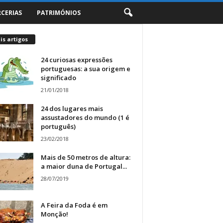
RCERIAS
PATRIMÓNIOS
s artigos
24 curiosas expressões
portuguesas: a sua origem e
significado
21/01/2018
24 dos lugares mais
assustadores do mundo (1 é
português)
23/02/2018
Mais de 50 metros de altura:
a maior duna de Portugal...
28/07/2019
A Feira da Foda é em
Monção!