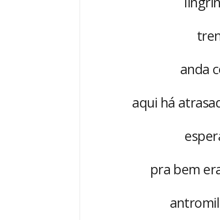
lingri
tre
anda c
aqui há atrasa
esper
pra bem era
antromil