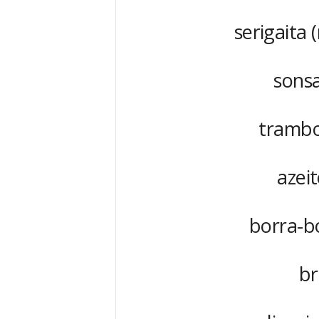
serigaita 
sonsa
trambol
azei
borra-b
br