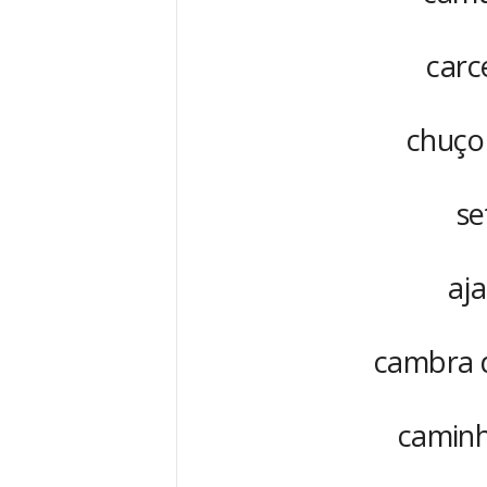
carc
chuço
se
aja
cambra d
caminh