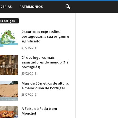
RCERIAS
PATRIMÓNIOS
s artigos
24 curiosas expressões
portuguesas: a sua origem e
significado
21/01/2018
24 dos lugares mais
assustadores do mundo (1 é
português)
23/02/2018
Mais de 50 metros de altura:
a maior duna de Portugal...
28/07/2019
A Feira da Foda é em
Monção!