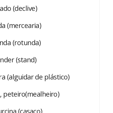
ado (declive)
a (mercearia)
nda (rotunda)
ander (stand)
ra (alguidar de plástico)
, peteiro(mealheiro)
rcina (casaco)