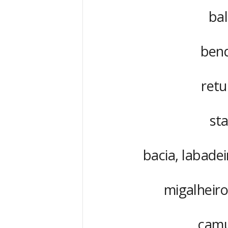
bal
bend
retu
st
bacia, labadei
migalheiro
camu