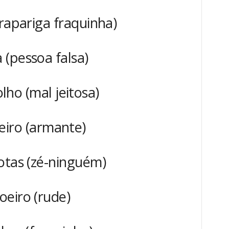
(rapariga fraquinha)
 (pessoa falsa)
ho (mal jeitosa)
teiro (armante)
otas (zé-ninguém)
oeiro (rude)