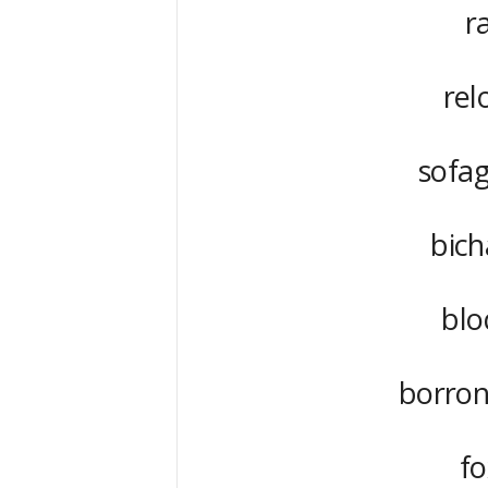
ra
rel
sofa
bich
blo
borron
fo