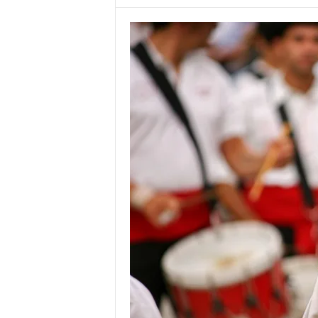
o
r
t
u
g
a
l