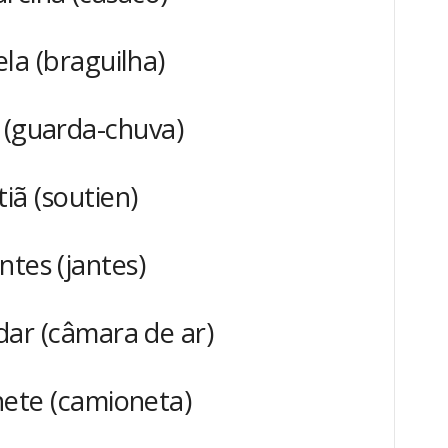
ela (braguilha)
 (guarda-chuva)
tiã (soutien)
ntes (jantes)
ar (câmara de ar)
ete (camioneta)