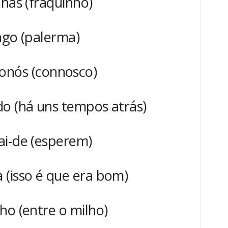
nhas (fraquinho)
ngo (palerma)
onós (connosco)
do (há uns tempos atrás)
ai-de (esperem)
 (isso é que era bom)
ho (entre o milho)