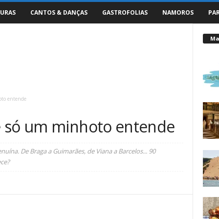
URAS
CANTOS & DANÇAS
GASTROFOLIAS
NAMOROS
PA
Mai
oto entende
e só um minhoto entende
enuína. De Braga a Guimarães, de Viana a Barcelos... 90
ece?