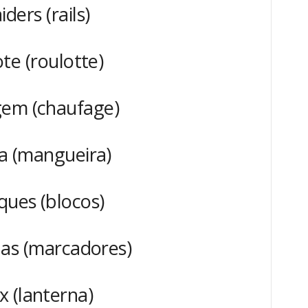
iders (rails)
ote (roulotte)
gem (chaufage)
a (mangueira)
ques (blocos)
as (marcadores)
x (lanterna)